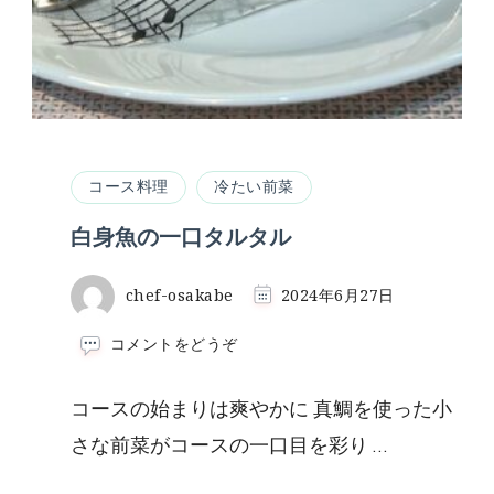
コース料理
冷たい前菜
白身魚の一口タルタル
chef-osakabe
2024年6月27日
(白
コメントをどうぞ
身
魚
コースの始まりは爽やかに 真鯛を使った小
の
一
さな前菜がコースの一口目を彩り …
口
タ