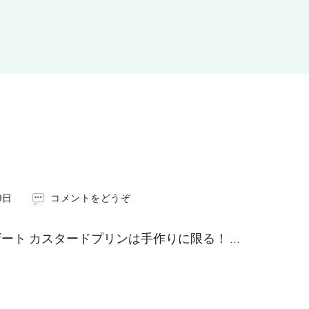
(手
9日
コメントをどうぞ
作
り
ート カスタードプリンは手作りに限る！ …
カ
ス
タ
ー
ド