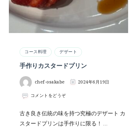
コース料理
デザート
手作りカスタードプリン
chef-osakabe
2024年6月19日
(手
コメントをどうぞ
作
り
古き良き伝統の味を持つ究極のデザート カ
カ
ス
スタードプリンは手作りに限る！ …
タ
ー