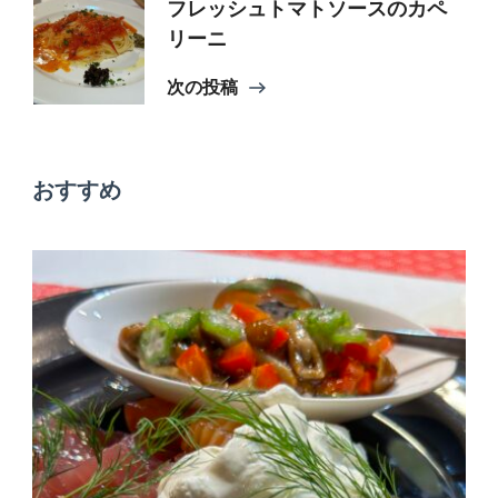
フレッシュトマトソースのカペ
ビ
リーニ
次の投稿
ゲ
ー
おすすめ
シ
ョ
ン