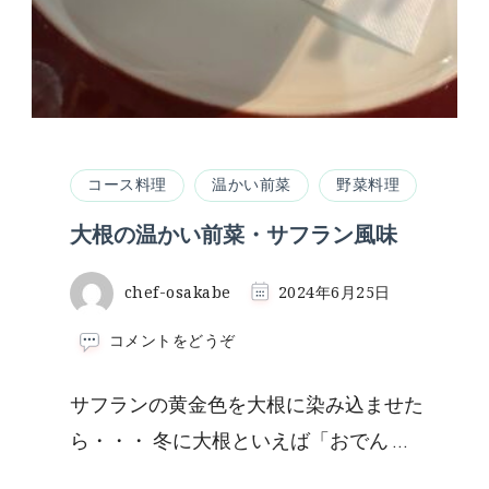
コース料理
温かい前菜
野菜料理
大根の温かい前菜・サフラン風味
chef-osakabe
2024年6月25日
(大
コメントをどうぞ
根
の
サフランの黄金色を大根に染み込ませた
温
か
ら・・・ 冬に大根といえば「おでん …
い
前