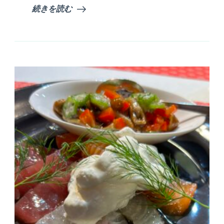
菜・
続きを読む
サ
フ
ラ
ン
風
味)