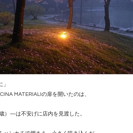
に」
A MATERIALIの扉を開いたのは、
8歳）—は不安げに店内を見渡した。