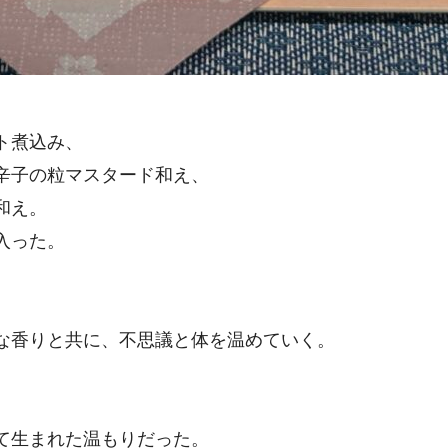
ト煮込み、
辛子の粒マスタード和え、
和え。
入った。
な香りと共に、不思議と体を温めていく。
て生まれた温もりだった。