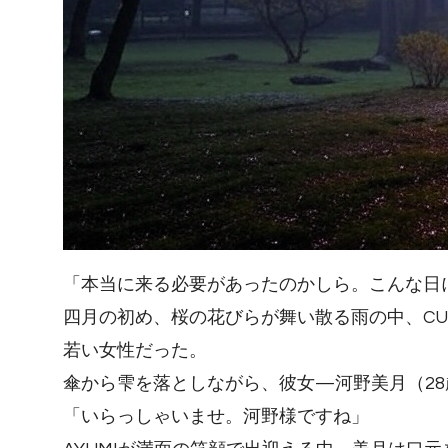
「本当に来る必要があったのかしら。こんな日
四月の初め、桜の花びらが舞い散る雨の中、CUCIN
若い女性だった。
傘から雫を落としながら、彼女—河野美月（2
「いらっしゃいませ。河野様ですね」