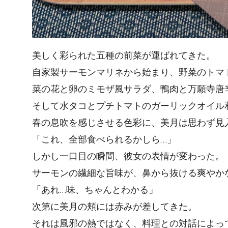
美しく彩られた五種の前菜が運ばれてきた。
自家製サーモンマリネから始まり、野菜のトマ
菜の花と卵のミモザ風サラダ、鴨肉と万願寺唐
そして水タコとプチトマトのガーリックオイル
春の息吹を感じさせる色彩に、美月は思わず見
「これ、全部食べられるかしら…」
しかし一口目の瞬間、彼女の表情が変わった。
サーモンの繊細な旨味が、鼻から抜ける爽やか
「あれ…味、ちゃんとわかる」
次第に美月の頬には赤みが差してきた。
それは風邪の熱ではなく、料理との対話によっ